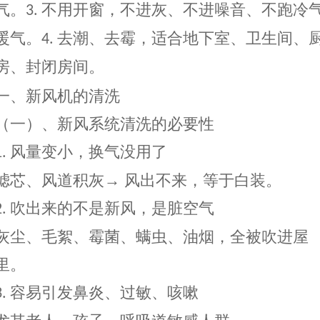
气。
不用开窗
，
不进灰、不进噪音、不跑冷
3.
暖气。
去潮、去霉
，
适合地下室、卫生间、
4.
房、封闭房间。
一、新风机的清洗
（
一
）
、新风系统清洗
的
必要性
风量变小，换气没用了
1.
滤芯、风道积灰
→ 风出不来，等于白装。
吹出来的不是新风，是脏空气
2.
灰尘、毛絮、霉菌、螨虫、油烟，全被吹进屋
里。
容易引发鼻炎、过敏、咳嗽
3.