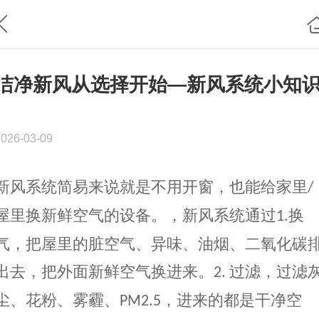
洁净新风从选择开始—新风系统小知
2026-03-09
新风系统简易来说就是
不用开窗，也能给家里
/
屋里换新鲜空气的设备。
，
新风系统通过
换
1.
气，
把屋里的脏空气、异味、油烟、二氧化碳
出去，把外面新鲜空气换进来。
过滤
，
过滤
2.
尘、花粉、雾霾、
，进来的都是干净空
PM2.5